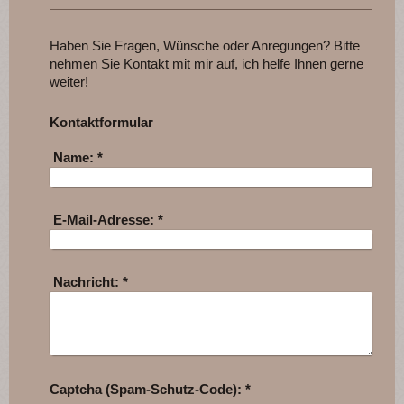
Haben Sie Fragen, Wünsche oder Anregungen? Bitte
nehmen Sie Kontakt mit mir auf, ich helfe Ihnen gerne
weiter!
Kontaktformular
Name:
*
E-Mail-Adresse:
*
Nachricht:
*
Captcha (Spam-Schutz-Code): *